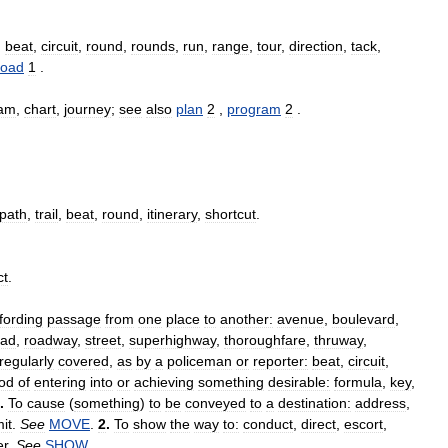
,
beat
,
circuit
,
round
,
rounds
,
run
,
range
,
tour
,
direction
,
tack
,
road
1
.
ram
,
chart
,
journey
;
see
also
plan
2
,
program
2
.
path
,
trail
,
beat
,
round
,
itinerary
,
shortcut
.
ct
.
fording
passage
from
one
place
to
another:
avenue
,
boulevard
,
oad
,
roadway
,
street
,
superhighway
,
thoroughfare
,
thruway
,
regularly
covered
,
as
by
a
policeman
or
reporter:
beat
,
circuit
,
od
of
entering
into
or
achieving
something
desirable:
formula
,
key
,
.
To
cause
(
something
)
to
be
conveyed
to
a
destination:
address
,
it
.
See
MOVE
.
2
.
To
show
the
way
to:
conduct
,
direct
,
escort
,
er
.
See
SHOW
.