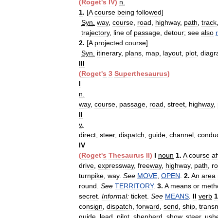
(
Roget
'
s
IV
)
n
.
1
.
[
A
course
being
followed
]
Syn
.
way
,
course
,
road
,
highway
,
path
,
track
trajectory
,
line
of
passage
,
detour
;
see
also
2
.
[
A
projected
course
]
Syn
.
itinerary
,
plans
,
map
,
layout
,
plot
,
diag
III
(
Roget
'
s
3
Superthesaurus
)
I
n
.
way
,
course
,
passage
,
road
,
street
,
highway
,
II
v
.
direct
,
steer
,
dispatch
,
guide
,
channel
,
condu
IV
(
Roget
'
s
Thesaurus
II
)
I
noun
1
.
A
course
af
drive
,
expressway
,
freeway
,
highway
,
path
,
r
turnpike
,
way
.
See
MOVE
,
OPEN
.
2
.
An
area
round
.
See
TERRITORY
.
3
.
A
means
or
meth
secret
.
Informal:
ticket
.
See
MEANS
.
II
verb
1
consign
,
dispatch
,
forward
,
send
,
ship
,
transm
guide
,
lead
,
pilot
,
shepherd
,
show
,
steer
,
ush