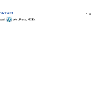
Advertising
18+
upal,
WordPress, MODx.