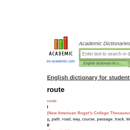
Academic Dictionarie
en-academic.com
English dictionary for students
English dictionary for studen
route
route
I
(
New
American
Roget
'
s
College
Thesauru
n
.
path
,
road
,
way
,
course
,
passage
,
track
,
it
II