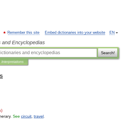
Remember this site
Embed dictionaries into your website
EN
s and Encyclopedias
Search!
Interpretations
ts
s
)
inerary
.
See
circuit
,
travel
.