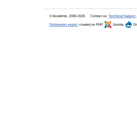
© Academic, 2000-2026
Contact us:
Technical Support
,
Dictionaries export
, created on PHP,
Joomla,
Dr