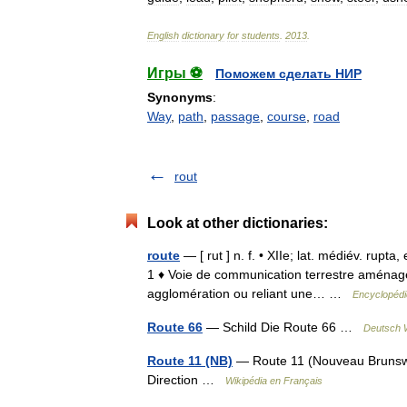
English
dictionary
for
students
.
2013
.
Игры ⚽
Поможем сделать НИР
Synonyms
:
Way
,
path
,
passage
,
course
,
road
rout
Look at other dictionaries:
route
— [ rut ] n. f. • XIIe; lat. médiév. rupta
1 ♦ Voie de communication terrestre aménagé
agglomération ou reliant une… …
Encyclopédi
Route 66
— Schild Die Route 66 …
Deutsch W
Route 11 (NB)
— Route 11 (Nouveau Brunsw
Direction …
Wikipédia en Français